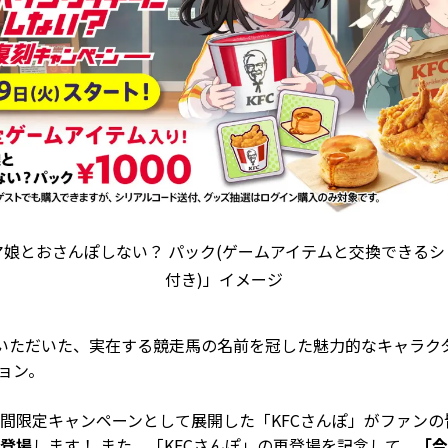
マ娘とおさんぽしない？ パック(ゲームアイテムと交換できるシ
付き)」イメージ
いただいた、実在する競走馬の名前を冠した魅力的なキャラク
ョン。
間限定キャンペーンとして展開した「KFCさんぽ」がファン
登場
します！ また、「KFCさんぽ」の再登場を記念して、
「今