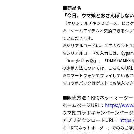
■商品名
「今日、ウマ娘とおさんぽしない
〔オリジナルチキン２ピース、ビスケ
※「ゲームアイテムと交換できるシリ
ていただきます。
※シリアルコードは、１アカウント１
※シリアルコードの入力には、Cyga
「Google Play 版」、「DMM G
の連携方法については、こちらのURL
※スマートフォンでプレイしているアカ
※コラボパックはゲストでも購入でき
■販売方法：KFCネットオーダー
ホームページURL：
https://www.
ウマ娘コラボキャンペーンページ
アプリダウンロードURL：
https:
※「KFCネットオーダー」でのみご購