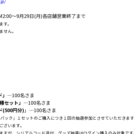
.jp/
M2:00～9月29日(月)各店舗営業終了まで
ます。
ません。
ド」
…100名さま
９種セット」
…100名さま
(500円分)
」…100名さま
 パック」１セットのご購入につき１回の抽選参加とさせていただきま
ございます。
ますが、シリアルコード送付、グッズ抽選はログイン購入のみ対象です