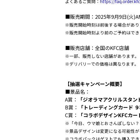
よくあるご質問：
https://faq.order.kfc
■販売期間：2025年9月9日(火)A
※販売開始時刻は前後する場合があり
※販売開始時刻より前のご予約はでき
■販売店舗：全国のKFC店舗
※一部、販売しない店舗があります。
※デリバリーでの価格は異なります。
【抽選キャンペーン概要】
■景品名：
A賞：
「ジオラマアクリルスタン
B賞：
「トレーディングカード 
C賞：
「コラボデザインKFCカード
※「今日、ウマ娘とおさんぽしない？
※景品デザインは変更になる可能性が
※コラボパックはゲストでも購入でき