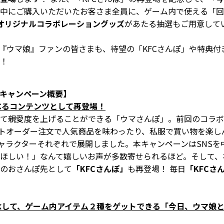
中にご購入いただいたお客さま全員に、ゲーム内で使える「回
オリジナルコラボレーショングッズ
があたる抽選もご用意して
、『ウマ娘』ファンの皆さまも、待望の「KFCさんぽ」や特典
！
ンキャンペーン概要】
べるコンテンツとして再登場！
て親愛度を上げることができる「ウマさんぽ」。前回のコラボ
ットオーダー注文で人気商品を味わったり、私服で買い物を楽
キャラクターそれぞれで展開しました。本キャンペーンはSNS
ほしい！」なんて嬉しいお声が多数寄せられるほど。そして、
のおさんぽ先として
「KFCさんぽ」
も再登場！ 毎日
「KFCさ
念して、ゲーム内アイテム２種をゲットできる「今日、ウマ娘と