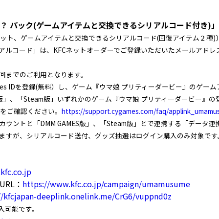
？ パック(ゲームアイテムと交換できるシリアルコード付き)」
ット、ゲームアイテムと交換できるシリアルコード(回復アイテム２種)
アルコード」は、KFCネットオーダーでご登録いただいたメールアドレ
回までのご利用となります。
mes IDを登録(無料）し、ゲーム『ウマ娘 プリティーダービー』のゲ
AMES 版」、「Steam版」いずれかのゲーム『ウマ娘 プリティーダービー』の登録
 をご確認ください。
https://support.cygames.com/faq/applink_umamu
ウントと「DMM GAMES版」、「Steam版」とで連携する「データ
ますが、シリアルコード送付、グッズ抽選はログイン購入のみ対象です
kfc.co.jp
URL：
https://www.kfc.co.jp/campaign/umamusume
//kfcjapan-deeplink.onelink.me/CrG6/vuppnd0z
入可能です。