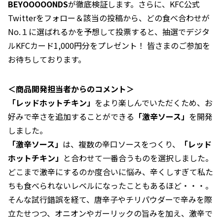
BEYOOOOONDS
が徹底検証します。さらに、KFC公式
Twitterをフォロー＆該当の投稿から、どの食べ合わせが
No.１に選ばれるかを予想して投票すると、抽選でデジタ
ルKFCカード1,000円分をプレゼント！ 皆さまのご参加を
お待ちしております。
＜商品開発担当者からのコメント＞
「レッドホットチキン」
をより楽しんでいただくため、お
好みで辛さを追加することができる
「激辛ソース」
を開発
しました。
「激辛ソース」
は、複数の辛口ソースをつくり、
「レッド
ホットチキン」
と合わせて一番合うものを選択しました。
どこまで激辛にするのか度合いに悩み、辛くしすぎて私た
ちも食べられないレベルになったこともあるほど・・・。
そんな試行錯誤を経て、唐辛子やチリパウダーで辛みを際
立たせつつ、オニオンやガーリックの旨みを加え、激辛で