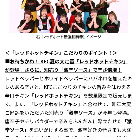
＜「レッドホットチキン」こだわりのポイント！＞
■
お待ちかね！ KFC夏の大定番「レッドホットチキン」
が登場。さらに、別売り「激辛ソース」で辛さ倍増！
レッドペッパーとホワイトペッパーにハバネロを加えたキ
レのある辛さと、KFCこだわりのチキンの旨みを味わえる
辛口チキン
「レッドホットチキン」
を数量限定で販売しま
す。また、
「レッドホットチキン」
と合わせて、昨年大変
ご好評をいただいた別売り
「激辛ソース」
が今年も登場。
唐辛子やチリパウダーで辛みをふんだんに際立たせた
「激
辛ソース
」を追いがけする事で、激辛好きの皆さまも大満