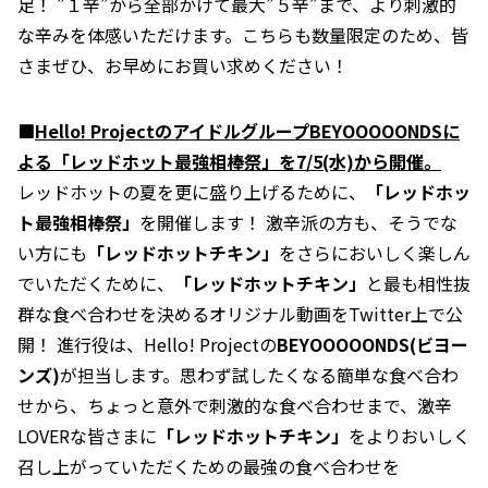
足！ ”１辛”から全部かけて最大”５辛”まで、より刺激的
な辛みを体感いただけます。こちらも数量限定のため、皆
さまぜひ、お早めにお買い求めください！
■
Hello! ProjectのアイドルグループBEYOOOOONDSに
よる「レッドホット最強相棒祭」を7/5(水)から開催。
レッドホットの夏を更に盛り上げるために、
「レッドホッ
ト最強相棒祭」
を開催します！ 激辛派の方も、そうでな
い方にも
「レッドホットチキン」
をさらにおいしく楽しん
でいただくために、
「レッドホットチキン」
と最も相性抜
群な食べ合わせを決めるオリジナル動画をTwitter上で公
開！ 進行役は、Hello! Projectの
BEYOOOOONDS(ビヨー
ンズ)
が担当します。思わず試したくなる簡単な食べ合わ
せから、ちょっと意外で刺激的な食べ合わせまで、激辛
LOVERな皆さまに
「レッドホットチキン」
をよりおいしく
召し上がっていただくための最強の食べ合わせを