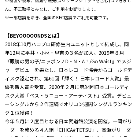
※複製や複写、譲渡や転売(スクリーンショットを含む)はできませ
ん。不正取得とみなし、ご利用をお断りします。
※一部店舗を除き、全国のKFC店舗でご利用可能です。
【BEYOOOOONDSとは】
2018年10月ハロプロ研修生内ユニットとして結成し、同
年12月に平井・小林・里吉の３名が加入。2019年８月
『眼鏡の男の子/ニッポンノD・N・A！/Go Waist』でメジ
ャーデビューを果たし、日本レコード協会からゴールドデ
ィスク認定され、第61回「輝く！ 日本レコード大賞」最
優秀新人賞を受賞。2020年２月に第34回日本ゴールディ
スク大賞「ベスト５ニュー・アーティスト」受賞。デビュ
ーシングルから２作連続でオリコン週間シングルランキン
グ１位獲得！
今年５月に２度目となる日本武道館公演を開催。一岡がリ
ーダーを務める４人組「CHICA#TETSU」、高瀬がリーダ